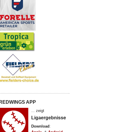
REDWINGS APP
... zeigt
Ligaergebnisse
Download
: